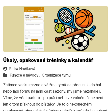
Úkoly, opakované tréninky a kalendář
Petra Hrušková
Funkce a návody ,
Organizace týmu
Zatímco venku mrzne a většina týmů se přesunula do hal
nebo ladí formu na jarní část sezóny, my jsme nezaháleli.
Víme, že vést partu lidí po práci nebo ve volném čase není
jen o tom písknout do píšťalky. Je to o nekonečném
domlouvání, připomínání a řešení detailů, které nikoho nebaví.