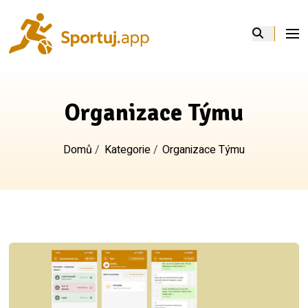
Domů
Funkce
Organizace Týmu
Blog
Domů
/
Kategorie
/
Organizace Týmu
Kontakt
Přihlásit se