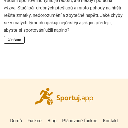
Vedení sportovního týmu je radost, ale někdy i pořádná
výzva. Stačí pár drobných přešlapů a místo pohody na hřišti
řešíte zmatky, nedorozumění a zbytečné napětí. Jaké chyby
se v malých týmech opakují nejčastěji a jak jim předejít,
abyste si sportování užili naplno?
Číst Více
Domů
Funkce
Blog
Plánované funkce
Kontakt